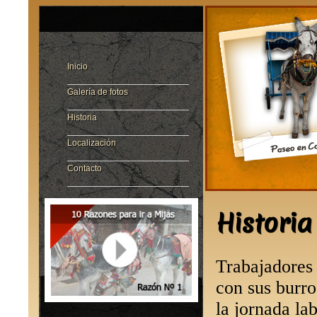
Inicio
Galería de fotos
Historia
Localización
Contacto
Historia
Trabajadores 
con sus burro
la jornada lab