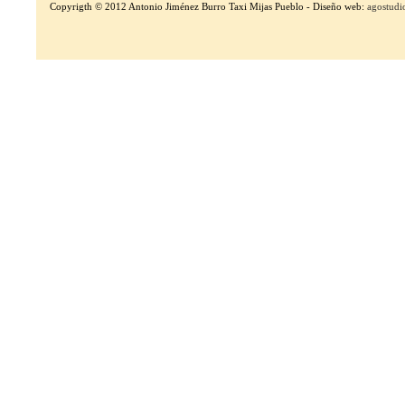
Copyrigth © 2012 Antonio Jiménez Burro Taxi Mijas Pueblo - Diseño web:
agostudi